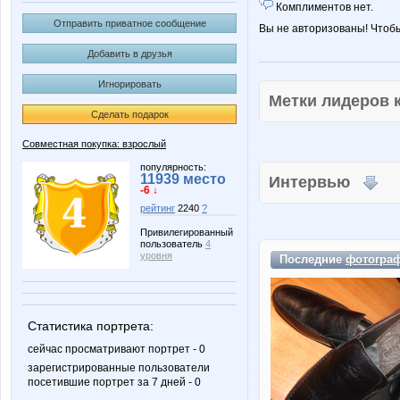
Комплиментов нет.
Отправить приватное сообщение
Вы не авторизованы! Чтоб
Добавить в друзья
Игнорировать
Метки лидеров
Сделать подарок
Совместная покупка: взрослый
популярность:
11939 место
Интервью
-6 ↓
рейтинг
2240
?
Привилегированный
пользователь
4
уровня
Последние
фотогра
Статистика портрета:
сейчас просматривают портрет - 0
зарегистрированные пользователи
посетившие портрет за 7 дней - 0