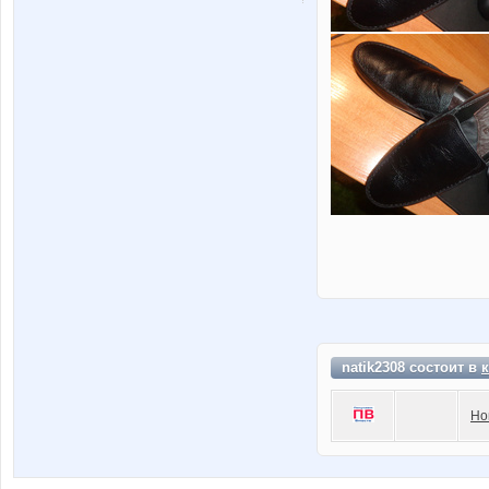
natik2308 состоит в
Но